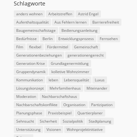
Schlagworte
anders wohnen
Arbeitstreffen
Astrid Engel
Aufenthaltsqualität
Aus Fehlern lernen
Barrierefreiheit
Baugemeinschaftstage
Bedienungsanleitung
Bedürfnisse
Berlin
Entwicklungsprozess
Fernsehen
Film
flexibel
Fördermittel
Gemeinschaft
Generationenbeziehungen
generationengerecht
Generation Krise
Grundlagenermittlung
Gruppendynamik
kolletive Wohnzimmer
Kommunikation
leben
Lebensqualität
Luxus
Lösungskonzept
Mehrfamilienhaus
Miteinander
Moderation
Nachbarschaftshaus
Nachbarschaftskonflikte
Organisation
Partizipation
Planungsphase
Praxisbeispiel
Quartierplaner
Sehnsucht
Sicherheit
Sozialpolitik
Stadtplanung
Unterstützung
Visionen
Wohnprojektinitiative