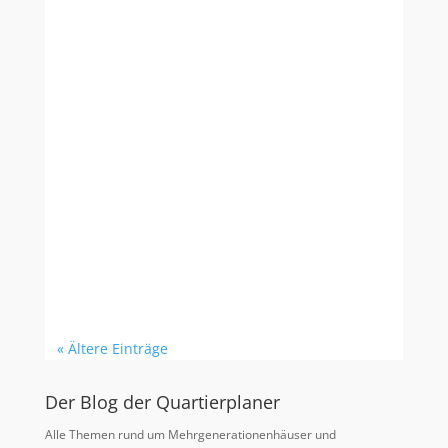
Astrid Engel
Giesela Möres ist eine der Lokomotiven des
Vereins "Anders wohnen – anders leben" in
Hameln. Als Frau der ersten Stunde kennt
sie die Höhen und Tiefen, die Baugruppen
durchleben – von der ersten Idee zu einem
Nachbarschaftshaus bis zur Umsetzung
des Projekts. Frau...
« Ältere Einträge
Der Blog der Quartierplaner
Alle Themen rund um Mehrgenerationenhäuser und