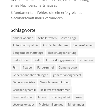
eines Nachbarschaftshauses
6 fundamentale Fehler, die ein erfolgreiches
Nachbarschaftshaus verhindern
Schlagworte
anders wohnen
Arbeitstreffen
Astrid Engel
Aufenthaltsqualität
Aus Fehlern lernen
Barrierefreiheit
Baugemeinschaftstage
Bedienungsanleitung
Bedürfnisse
Berlin
Entwicklungsprozess
Fernsehen
Film
flexibel
Fördermittel
Gemeinschaft
Generationenbeziehungen
generationengerecht
Generation Krise
Grundlagenermittlung
Gruppendynamik
kolletive Wohnzimmer
Kommunikation
leben
Lebensqualität
Luxus
Lösungskonzept
Mehrfamilienhaus
Miteinander