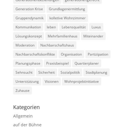
Generation Krise
Grundlagenermittlung
Gruppendynamik
kolletive Wohnzimmer
Kommunikation
leben
Lebensqualität
Luxus
Lösungskonzept
Mehrfamilienhaus
Miteinander
Moderation
Nachbarschaftshaus
Nachbarschaftskonflikte
Organisation
Partizipation
Planungsphase
Praxisbeispiel
Quartierplaner
Sehnsucht
Sicherheit
Sozialpolitik
Stadtplanung
Unterstützung
Visionen
Wohnprojektinitiative
Zuhause
Kategorien
Allgemein
auf der Bühne