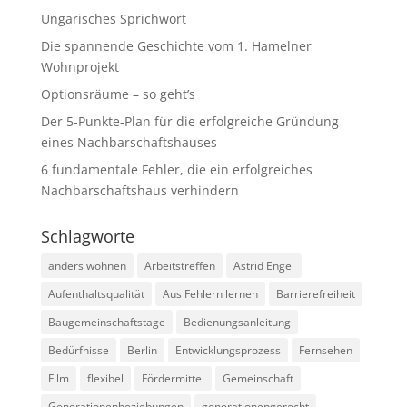
Ungarisches Sprichwort
Die spannende Geschichte vom 1. Hamelner
Wohnprojekt
Optionsräume – so geht’s
Der 5-Punkte-Plan für die erfolgreiche Gründung
eines Nachbarschaftshauses
6 fundamentale Fehler, die ein erfolgreiches
Nachbarschaftshaus verhindern
Schlagworte
anders wohnen
Arbeitstreffen
Astrid Engel
Aufenthaltsqualität
Aus Fehlern lernen
Barrierefreiheit
Baugemeinschaftstage
Bedienungsanleitung
Bedürfnisse
Berlin
Entwicklungsprozess
Fernsehen
Film
flexibel
Fördermittel
Gemeinschaft
Generationenbeziehungen
generationengerecht