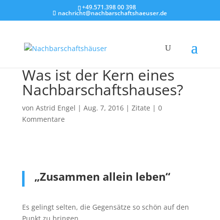
+49.571.398 00 398
nachricht@nachbarschaftshaeuser.de
Was ist der Kern eines
Nachbarschaftshauses?
von
Astrid Engel
|
Aug. 7, 2016
|
Zitate
|
0
Kommentare
„Zusammen allein leben“
Es gelingt selten, die Gegensätze so schön auf den
Punkt zu bringen.